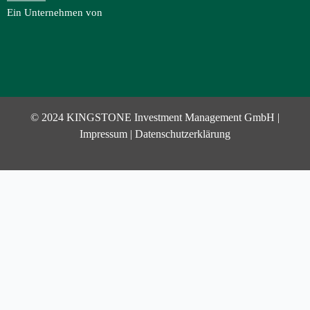
Ein Unternehmen von
© 2024 KINGSTONE Investment Management GmbH |
Impressum
|
Datenschutzerklärung
Investor Login
Username or Email Address
Password
Eingeloggt bleiben
LOG IN