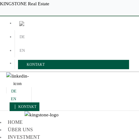
Zum
Menü
Menü
KINGSTONE Real Estate
Inhalt
springen
DE
EN
KONTAKT
DE
EN
KONTAKT
HOME
ÜBER UNS
INVESTMENT