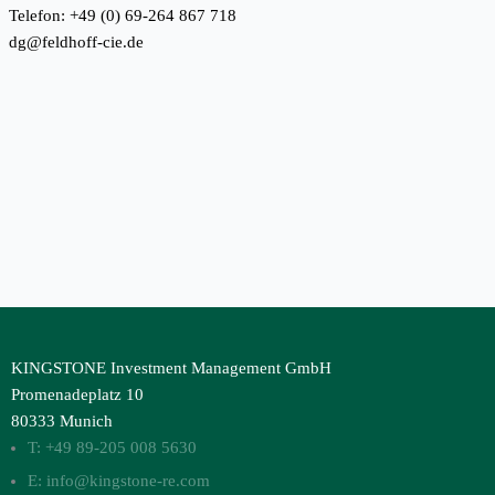
Telefon: +49 (0) 69-264 867 718
dg@feldhoff-cie.de
KINGSTONE Investment Management GmbH
Promenadeplatz 10
80333 Munich
T: +49 89-205 008 5630
E: info@kingstone-re.com