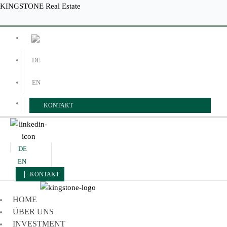
Zum
Menü
Menü
KINGSTONE Real Estate
Inhalt
springen
DE
EN
KONTAKT
DE
EN
KONTAKT
HOME
ÜBER UNS
INVESTMENT