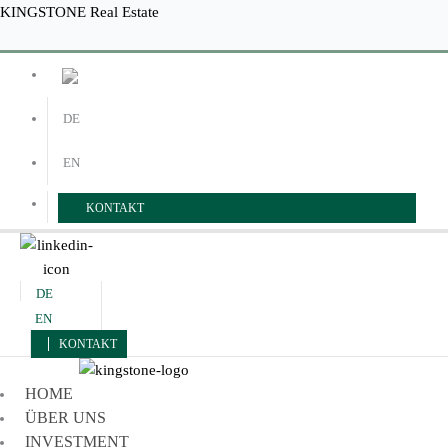
Zum
Menü
Menü
KINGSTONE Real Estate
Inhalt
springen
DE
EN
KONTAKT
DE
EN
KONTAKT
HOME
ÜBER UNS
INVESTMENT