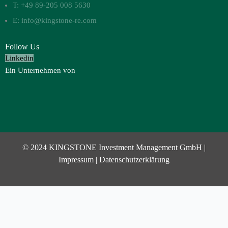
T: +49 89-205 008 5630
E: info@kingstone-re.com
Follow Us
Linkedin
Ein Unternehmen von
© 2024 KINGSTONE Investment Management GmbH |
Impressum
|
Datenschutzerklärung
Investor Login
Username or Email Address