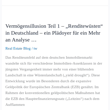
Vermögensillusion
Teil
Vermögensillusion Teil 1 – „Renditewüsten“
1
in Deutschland – ein Plädoyer für ein Mehr
–
„Renditewüsten“
an Analyse …
in
Real Estate Blog
/
tw
Deutschland
–
Das Renditeumfeld auf dem deutschen Immobilienmarkt
ein
wandelte sich für verschiedene Immobilien-Assetklassen in der
Plädoyer
jüngsten Vergangenheit immer mehr von einer blühenden
für
Landschaft in eine Wüstenlandschaft („yield drought“). Diese
ein
Entwicklung wurde im Besonderen durch die expansive
Mehr
Geldpolitik der Europäischen Zentralbank (EZB) genährt. Im
an
Rahmen der konventionellen geldpolitischen Maßnahmen hat
Analyse
die EZB den Hauptrefinanzierungssatz („Leitzins“) nach dem
…
Aufflammen