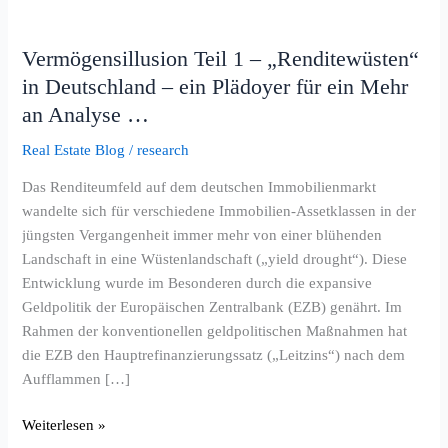
Vermögensillusion
Teil
Vermögensillusion Teil 1 – „Renditewüsten“
1
in Deutschland – ein Plädoyer für ein Mehr
–
„Renditewüsten“
an Analyse …
in
Real Estate Blog
/
research
Deutschland
–
Das Renditeumfeld auf dem deutschen Immobilienmarkt
ein
wandelte sich für verschiedene Immobilien-Assetklassen in der
Plädoyer
jüngsten Vergangenheit immer mehr von einer blühenden
für
Landschaft in eine Wüstenlandschaft („yield drought“). Diese
ein
Entwicklung wurde im Besonderen durch die expansive
Mehr
Geldpolitik der Europäischen Zentralbank (EZB) genährt. Im
an
Rahmen der konventionellen geldpolitischen Maßnahmen hat
Analyse
die EZB den Hauptrefinanzierungssatz („Leitzins“) nach dem
…
Aufflammen […]
Weiterlesen »