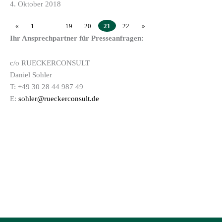
4. Oktober 2018
Ihr Ansprechpartner für Presseanfragen:
c/o RUECKERCONSULT
Daniel Sohler
«
1
…
19
20
21
22
»
T: +49 30 28 44 987 49
E:
sohler@rueckerconsult.de