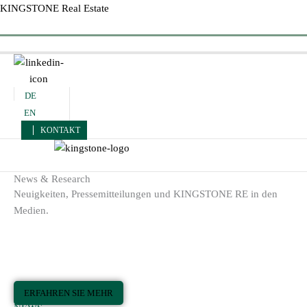
Zum
KINGSTONE Real Estate
Inhalt
Menü
springen
DE
EN
KONTAKT
Menü
News & Research
Neuigkeiten, Pressemitteilungen und KINGSTONE RE in den
Medien.
ERFAHREN SIE MEHR