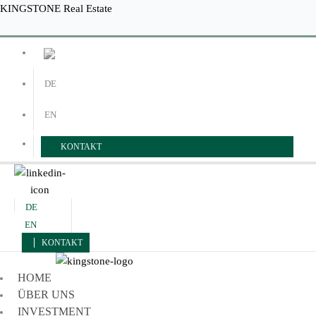
Zum
Menü
Menü
KINGSTONE Real Estate
Inhalt
springen
DE
EN
KONTAKT
DE
EN
KONTAKT
HOME
ÜBER UNS
INVESTMENT