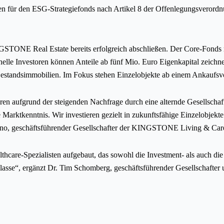
n für den ESG-Strategiefonds nach Artikel 8 der Offenlegungsverord
STONE Real Estate bereits erfolgreich abschließen. Der Core-Fonds ric
ionelle Investoren können Anteile ab fünf Mio. Euro Eigenkapital zei
estandsimmobilien. Im Fokus stehen Einzelobjekte ab einem Ankaufs
estoren aufgrund der steigenden Nachfrage durch eine alternde Gesellsch
e Marktkenntnis. Wir investieren gezielt in zukunftsfähige Einzelobjek
Muno, geschäftsführender Gesellschafter der KINGSTONE Living & Car
are-Spezialisten aufgebaut, das sowohl die Investment- als auch die Be
etklasse“, ergänzt Dr. Tim Schomberg, geschäftsführender Gesellscha