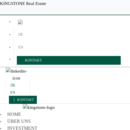
Zum
Menü
Menü
KINGSTONE Real Estate
Inhalt
springen
DE
EN
KONTAKT
DE
EN
KONTAKT
HOME
ÜBER UNS
INVESTMENT