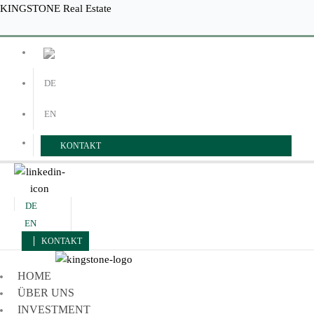
Zum
Menü
Menü
KINGSTONE Real Estate
Inhalt
springen
DE
EN
KONTAKT
DE
EN
KONTAKT
HOME
ÜBER UNS
INVESTMENT