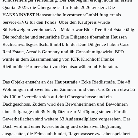
schlüsselfertiger Herstellung. Der Baubeginn erfolgt noch im ersten
Quartal 2025, die Übergabe ist für Ende 2026 avisiert. Die
HANSAINVEST Hanseatische Investment-GmbH fungiert als
Service-KVG für den Fonds. Über den Kaufpreis wurde
Stillschweigen vereinbart. Als Makler war Blue Tree Real Estate tätig.
Die rechtliche und steuerliche Due Diligence übernahm Heussen
Rechtsanwaltsgesellschaft mbH. In der Due Diligence haben Case
Real Estate, Arcadis Germany und iib Consult mitgewirkt. BPD
wurde in dem Zusammenhang von KFR Kirchhoff Franke
Riethmüller Partnerschaft von Rechtsanwälten mbB beraten.
Das Objekt entsteht an der Hauptstraße / Ecke Riedlistraße. Die 48
Wohnungen mit zwei bis vier Zimmern und einer Größe von etwa 55
bis 100 m² verteilen sich auf drei Obergeschosse und ein
Dachgeschoss. Zudem wird den Bewohnerinnen und Bewohnern
eine Tiefgarage mit 39 Stellplätzen zur Verfügung stehen. Für die
Gewerbeflächen sind weitere 33 Außenstellplätze vorgesehen. Das
Dach wird mit einer Kiesschüttung und extensiver Begrünung
ausgestattet, die Feinstaub bindet, Regenwasser zwischenspeichert