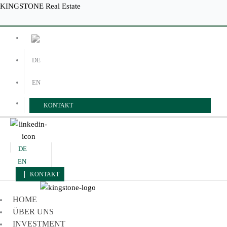
Zum
Menü
Menü
KINGSTONE Real Estate
Inhalt
springen
DE
EN
KONTAKT
DE
EN
KONTAKT
HOME
ÜBER UNS
INVESTMENT