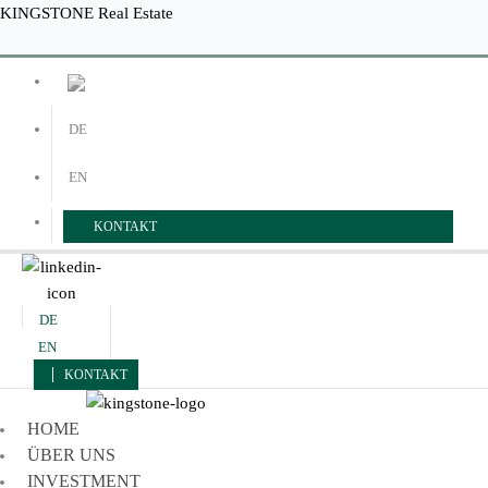
Zum
Menü
Menü
KINGSTONE Real Estate
Inhalt
springen
DE
EN
KONTAKT
DE
EN
KONTAKT
HOME
ÜBER UNS
INVESTMENT