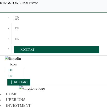
Zum
Menü
Menü
KINGSTONE Real Estate
Inhalt
springen
DE
EN
KONTAKT
DE
EN
KONTAKT
HOME
ÜBER UNS
INVESTMENT