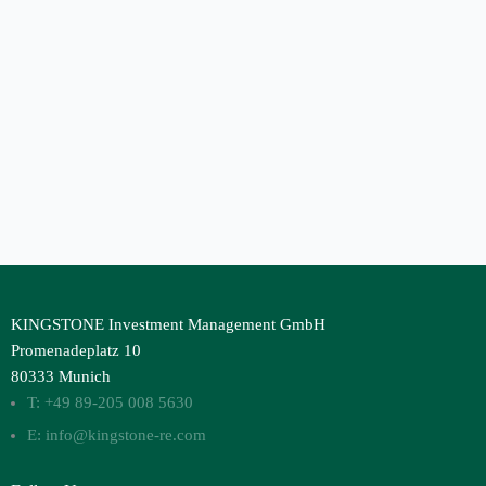
KINGSTONE Investment Management GmbH
Promenadeplatz 10
80333 Munich
T: +49 89-205 008 5630
E: info@kingstone-re.com