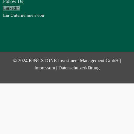
Follow Us
Linkedin
Ein Unternehmen von
© 2024 KINGSTONE Investment Management GmbH |
Impressum
|
Datenschutzerklärung
Investor Login
Username or Email Address
Password
Eingeloggt bleiben