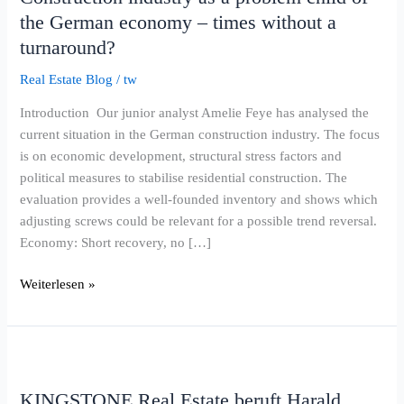
the German economy – times without a
a
problem
turnaround?
child
Real Estate Blog
/
tw
of
the
Introduction Our junior analyst Amelie Feye has analysed the
German
current situation in the German construction industry. The focus
economy
is on economic development, structural stress factors and
–
political measures to stabilise residential construction. The
times
evaluation provides a well-founded inventory and shows which
without
adjusting screws could be relevant for a possible trend reversal.
a
Economy: Short recovery, no […]
turnaround?
Weiterlesen »
KINGSTONE
Real
KINGSTONE Real Estate beruft Harald
Estate