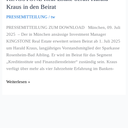
Kraus in den Beirat
beruft
Harald
PRESSEMITTEILUNG
/
tw
Kraus
in
PRESSEMITTEILUNG ZUM DOWNLOAD München, 09. Juli
den
2025 – Der in München ansässige Investment Manager
Beirat
KINGSTONE Real Estate erweitert seinen Beirat ab 1. Juli 2025
um Harald Kraus, langjähriges Vorstandsmitglied der Sparkasse
Rosenheim-Bad Aibling. Er wird im Beirat für das Segment
„Kreditinstitute und Finanzdienstleister“ zuständig sein. Kraus
verfügt über mehr als vier Jahrzehnte Erfahrung im Banken-
Weiterlesen »