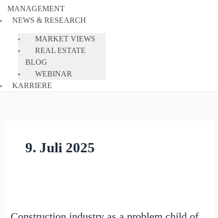
MANAGEMENT
NEWS & RESEARCH
MARKET VIEWS
REAL ESTATE
BLOG
WEBINAR
KARRIERE
9. Juli 2025
Construction
industry
Construction industry as a problem child of
as