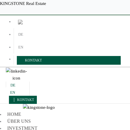
Zum
Menü
Menü
KINGSTONE Real Estate
Inhalt
springen
DE
EN
KONTAKT
DE
EN
KONTAKT
HOME
ÜBER UNS
INVESTMENT