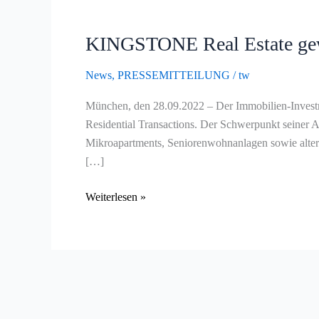
KINGSTONE
Real
KINGSTONE Real Estate gewi
Estate
gewinnt
News
,
PRESSEMITTEILUNG
/
tw
Simon
Lieb
München, den 28.09.2022 – Der Immobilien-Invest
als
Residential Transactions. Der Schwerpunkt seiner 
Team
Mikroapartments, Seniorenwohnanlagen sowie alter
Lead
[…]
Residential
Transactions
Weiterlesen »