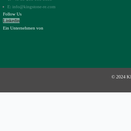
E: info@kingstone-re.com
Follow Us
Linkedin
Ein Unternehmen von
© 2024 K
Investor Login
Username or Email Address
Password