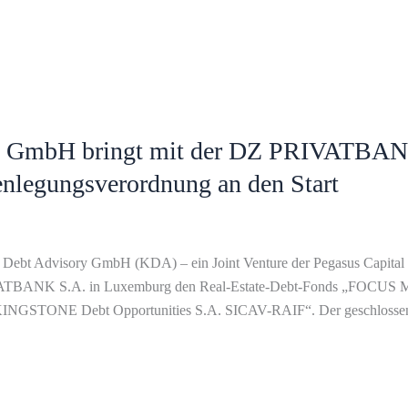
GmbH bringt mit der DZ PRIVATBANK
enlegungsverordnung an den Start
Debt Advisory GmbH (KDA) – ein Joint Venture der Pegasus Capit
ATBANK S.A. in Luxemburg den Real-Estate-Debt-Fonds „FOCUS Mezz
s „KINGSTONE Debt Opportunities S.A. SICAV-RAIF“. Der geschlosse