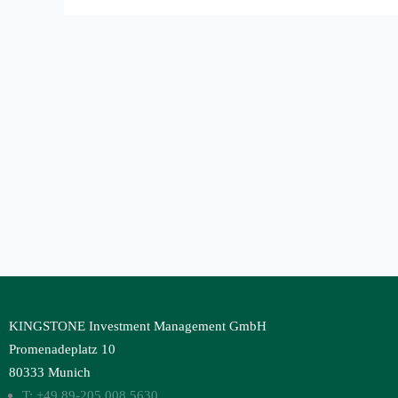
Artikel
8
der
Offenlegungsverordnung
an
den
Start
KINGSTONE Investment Management GmbH
Promenadeplatz 10
80333 Munich
T: +49 89-205 008 5630