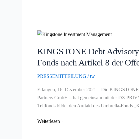
KINGSTONE
Debt
KINGSTONE Debt Advisory 
Advisory
GmbH
Fonds nach Artikel 8 der Off
bringt
mit
PRESSEMITTEILUNG
/
tw
der
Erlangen, 16. Dezember 2021 – Die KINGSTONE 
DZ
Partners GmbH – hat gemeinsam mit der DZ PRIV
PRIVATBANK
Teilfonds bildet den Auftakt des Umbrella-Fond
S.A.
Immobilien-
Weiterlesen »
Debt-
Fonds
nach