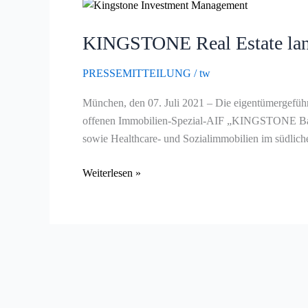
KINGSTONE
Real
KINGSTONE Real Estate lanc
Estate
lanciert
PRESSEMITTEILUNG
/
tw
Individualfonds
für
München, den 07. Juli 2021 – Die eigentümergef
Sparkasse
offenen Immobilien-Spezial-AIF „KINGSTONE Bavar
Rosenheim-
sowie Healthcare- und Sozialimmobilien im südlich
Bad
Aibling
Weiterlesen »