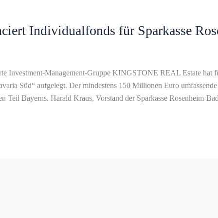
iert Individualfonds für Sparkasse Ro
ührte Investment-Management-Gruppe KINGSTONE REAL Estate hat fü
ia Süd“ aufgelegt. Der mindestens 150 Millionen Euro umfassende Co
en Teil Bayerns. Harald Kraus, Vorstand der Sparkasse Rosenheim-Bad 