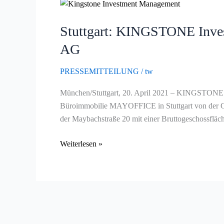
Stuttgart:
KINGSTONE
Stuttgart: KINGSTONE Inv
Investment
Management
AG
kauft
das
PRESSEMITTEILUNG
/
tw
MAYOFFICE
München/Stuttgart, 20. April 2021 – KINGSTONE
der
Büroimmobilie MAYOFFICE in Stuttgart von der GIE
GIEAG
der Maybachstraße 20 mit einer Bruttogeschossfläch
Immobilien
AG
Weiterlesen »